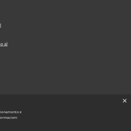
l
o al
×
nzionamento e
nformazioni