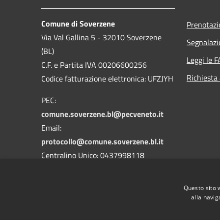
Comune di Soverzene
Prenotaz
Via Val Gallina 5 - 32010 Soverzene
Segnalazi
(BL)
Leggi le 
C.F. e Partita IVA 00206600256
Richiesta
Codice fatturazione elettronica: UFZJYH
PEC:
comune.soverzene.bl@pecveneto.it
Email:
protocollo@comune.soverzene.bl.it
Centralino Unico: 0437998118
Codice Univoco Ufficio: UFZJYH
Questo sito 
Codice IPA: c_i876
alla navig