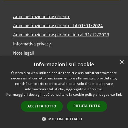
Amministrazione trasparente
Amministrazione trasparente dal 01/01/2024
Amministrazione trasparente fino al 31/12/2023
Informativa privacy
Note legali
×
Dichiarazione di accessibilità
Informazioni sui cookie
Questo sito web utilizza cookie tecnici e assimilati strettamente
necessari al corretto funzionamento e alla navigazione del sito,
nonché un cookie tecnico analitico al solo fine di elaborare
informazioni statistiche, aggregate e anonime.
RSS
Copyright © 2026 • Comune di
Per maggiori dettagli, può consultare la cookie policy al seguente
link
Accessibilità
Soverzene • Powered by
Privacy
Municipium
Accesso
•
RIFIUTA TUTTO
ACCETTA TUTTO
Cookie
redazione
Mappa del sito
MOSTRA DETTAGLI