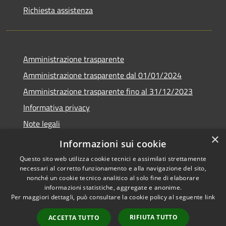
Richiesta assistenza
Amministrazione trasparente
Amministrazione trasparente dal 01/01/2024
Amministrazione trasparente fino al 31/12/2023
Informativa privacy
Note legali
×
Dichiarazione di accessibilità
Informazioni sui cookie
Questo sito web utilizza cookie tecnici e assimilati strettamente
necessari al corretto funzionamento e alla navigazione del sito,
nonché un cookie tecnico analitico al solo fine di elaborare
informazioni statistiche, aggregate e anonime.
RSS
Copyright © 2026 • Comune di
Per maggiori dettagli, può consultare la cookie policy al seguente
link
Accessibilità
Soverzene • Powered by
Privacy
Municipium
Accesso
•
RIFIUTA TUTTO
ACCETTA TUTTO