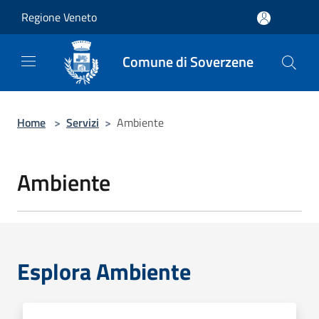
Salta al contenuto principale
Regione Veneto
Comune di Soverzene
Home
>
Servizi
>
Ambiente
Ambiente
Esplora Ambiente