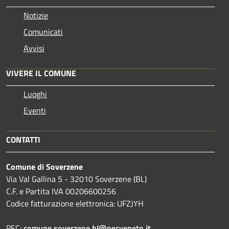
Notizie
Comunicati
Avvisi
VIVERE IL COMUNE
Luoghi
Eventi
CONTATTI
Comune di Soverzene
Via Val Gallina 5 - 32010 Soverzene (BL)
C.F. e Partita IVA 00206600256
Codice fatturazione elettronica: UFZJYH
PEC:
comune.soverzene.bl@pecveneto.it