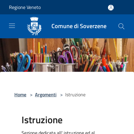
Salta al contenuto principale
Regione Veneto
Comune di Soverzene
Home
>
Argomenti
>
Istruzione
Istruzione
Sezione dedicata all' istruzione ed al