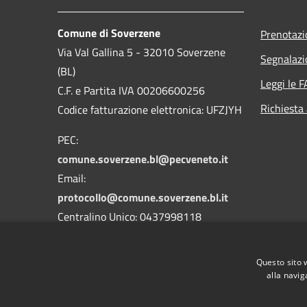
Comune di Soverzene
Prenotaz
Via Val Gallina 5 - 32010 Soverzene
Segnalazi
(BL)
Leggi le 
C.F. e Partita IVA 00206600256
Richiesta
Codice fatturazione elettronica: UFZJYH
PEC:
comune.soverzene.bl@pecveneto.it
Email:
protocollo@comune.soverzene.bl.it
Centralino Unico: 0437998118
Codice Univoco Ufficio: UFZJYH
Questo sito 
Codice IPA: c_i876
alla navig