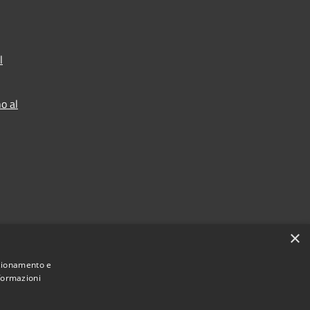
l
o al
×
nzionamento e
nformazioni