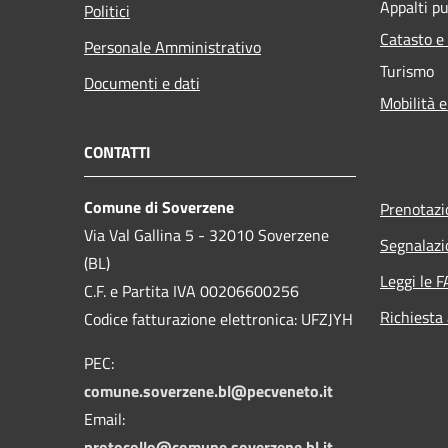
Appalti pu
Politici
Catasto e
Personale Amministrativo
Turismo
Documenti e dati
Mobilità e
CONTATTI
Comune di Soverzene
Prenotaz
Via Val Gallina 5 - 32010 Soverzene
Segnalazi
(BL)
Leggi le 
C.F. e Partita IVA 00206600256
Richiesta
Codice fatturazione elettronica: UFZJYH
PEC:
comune.soverzene.bl@pecveneto.it
Email:
protocollo@comune.soverzene.bl.it