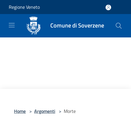
Salta al contenuto principale
Regione Veneto
Comune di Soverzene
Home
>
Argomenti
>
Morte