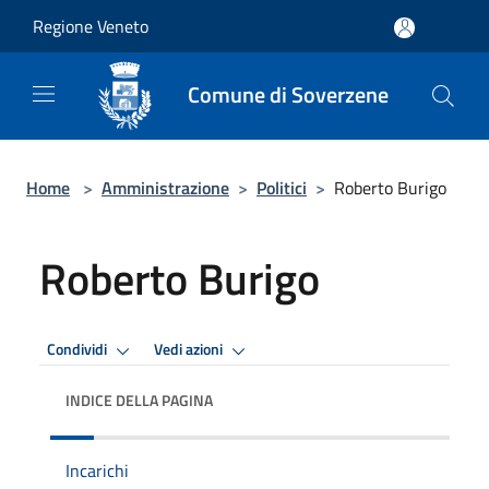
Salta al contenuto principale
Regione Veneto
Comune di Soverzene
Home
>
Amministrazione
>
Politici
>
Roberto Burigo
Roberto Burigo
Condividi
Vedi azioni
INDICE DELLA PAGINA
Incarichi