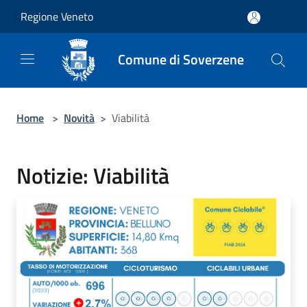
Salta al contenuto principale
Regione Veneto
Comune di Soverzene
Home
>
Novità
>
Viabilità
Notizie: Viabilità