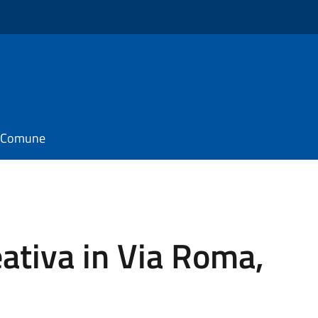
il Comune
eativa in Via Roma,