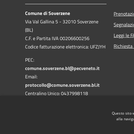
Comune di Soverzene
Prenotaz
Via Val Gallina 5 - 32010 Soverzene
Segnalazi
(BL)
Leggi le 
C.F. e Partita IVA 00206600256
Richiesta
Codice fatturazione elettronica: UFZJYH
PEC:
comune.soverzene.bl@pecveneto.it
Email:
protocollo@comune.soverzene.bl.it
Centralino Unico: 0437998118
Codice Univoco Ufficio: UFZJYH
Questo sito 
Codice IPA: c_i876
alla navig