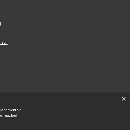
l
o al
×
nzionamento e
nformazioni