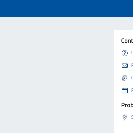
Cont
Prob