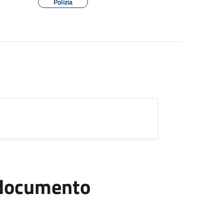
Polizia
l documento