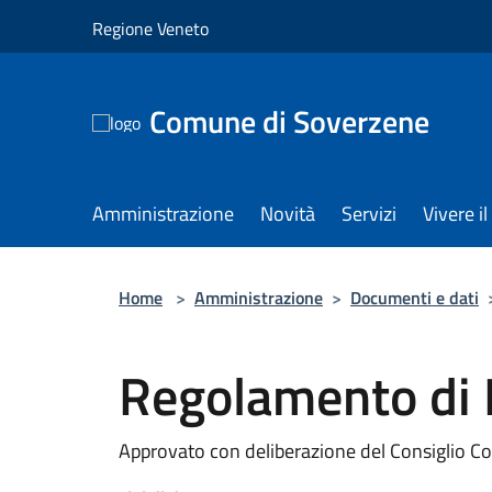
Salta al contenuto principale
Regione Veneto
Comune di Soverzene
Amministrazione
Novità
Servizi
Vivere 
Home
>
Amministrazione
>
Documenti e dati
Regolamento di 
Approvato con deliberazione del Consiglio C