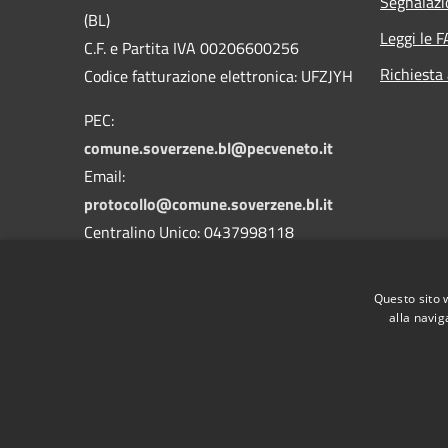
Segnalazi
(BL)
Leggi le 
C.F. e Partita IVA 00206600256
Richiesta
Codice fatturazione elettronica: UFZJYH
PEC:
comune.soverzene.bl@pecveneto.it
Email:
protocollo@comune.soverzene.bl.it
Centralino Unico: 0437998118
Codice Univoco Ufficio: UFZJYH
Questo sito 
Codice IPA: c_i876
alla navig
RSS
Accessibilità
Privacy
Cookie
Mappa de