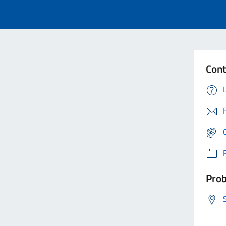
Cont
Prob