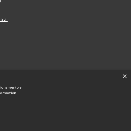
l
o al
×
nzionamento e
nformazioni
Municipium
Accesso redazione
Soverzene • Powered by
•