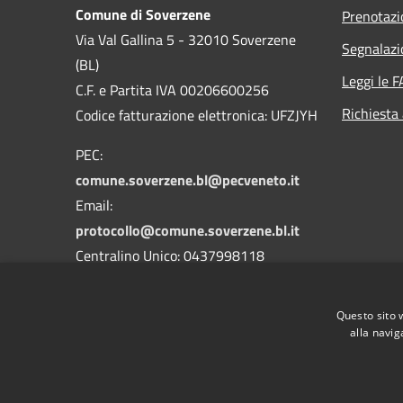
Comune di Soverzene
Prenotaz
Via Val Gallina 5 - 32010 Soverzene
Segnalazi
(BL)
Leggi le 
C.F. e Partita IVA 00206600256
Richiesta
Codice fatturazione elettronica: UFZJYH
PEC:
comune.soverzene.bl@pecveneto.it
Email:
protocollo@comune.soverzene.bl.it
Centralino Unico: 0437998118
Codice Univoco Ufficio: UFZJYH
Questo sito 
Codice IPA: c_i876
alla navig