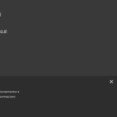
l
o al
×
nzionamento e
nformazioni