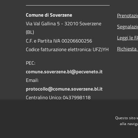
Comune di Soverzene
Prenotaz
Via Val Gallina 5 - 32010 Soverzene
Segnalazi
(BL)
Leggi le 
C.F. e Partita IVA 00206600256
Richiesta
Codice fatturazione elettronica: UFZJYH
PEC:
comune.soverzene.bl@pecveneto.it
Email:
protocollo@comune.soverzene.bl.it
Centralino Unico: 0437998118
Codice Univoco Ufficio: UFZJYH
Questo sito 
Codice IPA: c_i876
alla navig