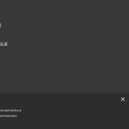
l
o al
×
nzionamento e
nformazioni