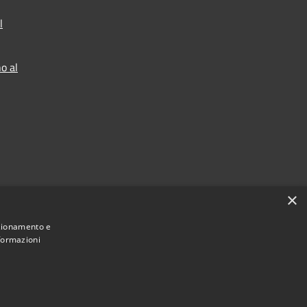
l
o al
×
nzionamento e
nformazioni