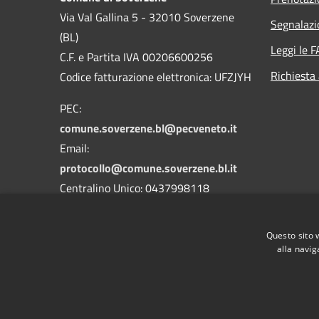
Via Val Gallina 5 - 32010 Soverzene
Segnalazi
(BL)
Leggi le 
C.F. e Partita IVA 00206600256
Richiesta
Codice fatturazione elettronica: UFZJYH
PEC:
comune.soverzene.bl@pecveneto.it
Email:
protocollo@comune.soverzene.bl.it
Centralino Unico: 0437998118
Codice Univoco Ufficio: UFZJYH
Questo sito 
Codice IPA: c_i876
alla navig