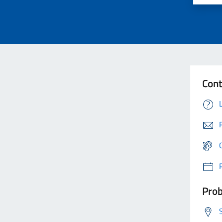
Cont
Prob