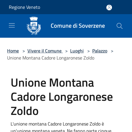
Salta al contenuto principale
Regione Veneto
Comune di Soverzene
Home
>
Vivere il Comune
>
Luoghi
>
Palazzo
>
Unione Montana Cadore Longaronese Zoldo
Unione Montana
Cadore Longaronese
Zoldo
L'unione montana Cadore Longaronese Zoldo è
un'unione montana veneta. Ne fanno parte cinque