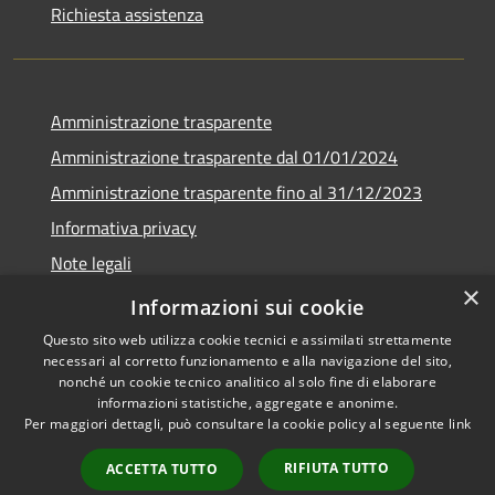
Richiesta assistenza
Amministrazione trasparente
Amministrazione trasparente dal 01/01/2024
Amministrazione trasparente fino al 31/12/2023
Informativa privacy
Note legali
×
Dichiarazione di accessibilità
Informazioni sui cookie
Questo sito web utilizza cookie tecnici e assimilati strettamente
necessari al corretto funzionamento e alla navigazione del sito,
nonché un cookie tecnico analitico al solo fine di elaborare
informazioni statistiche, aggregate e anonime.
RSS
Copyright © 2026 • Comune di
Per maggiori dettagli, può consultare la cookie policy al seguente
link
Accessibilità
Soverzene • Powered by
Privacy
Municipium
Accesso
•
RIFIUTA TUTTO
ACCETTA TUTTO
Cookie
redazione