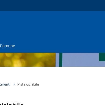
il Comune
omenti
>
Pista ciclabile