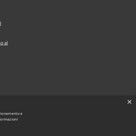
l
o al
×
nzionamento e
nformazioni