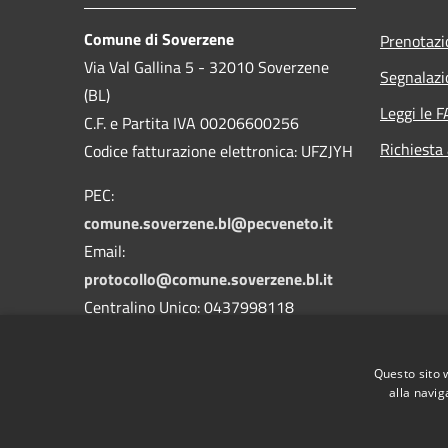
Comune di Soverzene
Prenotaz
Via Val Gallina 5 - 32010 Soverzene
Segnalazi
(BL)
Leggi le 
C.F. e Partita IVA 00206600256
Richiesta
Codice fatturazione elettronica: UFZJYH
PEC:
comune.soverzene.bl@pecveneto.it
Email:
protocollo@comune.soverzene.bl.it
Centralino Unico: 0437998118
Codice Univoco Ufficio: UFZJYH
Questo sito 
Codice IPA: c_i876
alla navig