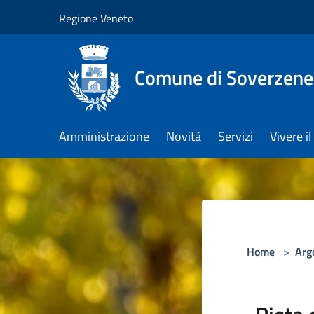
Salta al contenuto principale
Regione Veneto
Comune di Soverzene
Amministrazione
Novità
Servizi
Vivere 
Home
>
Arg