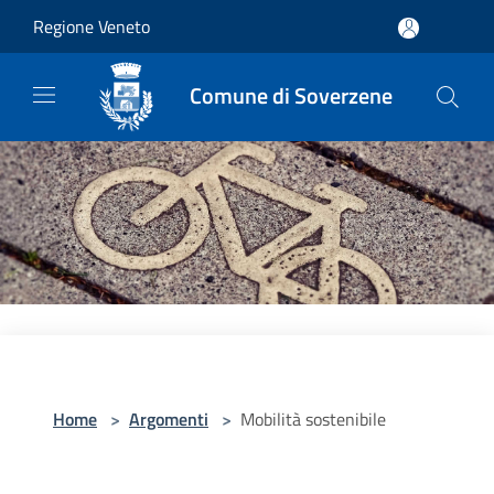
Salta al contenuto principale
Regione Veneto
Comune di Soverzene
Home
>
Argomenti
>
Mobilità sostenibile