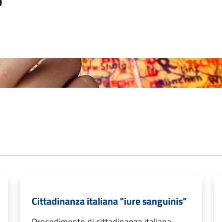
o
Cittadinanza italiana "iure sanguinis"
Procedimento di cittadinanza italiana