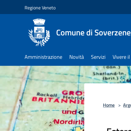
Salta al contenuto principale
Regione Veneto
Comune di Soverzene
Amministrazione
Novità
Servizi
Vivere 
Home
>
Arg