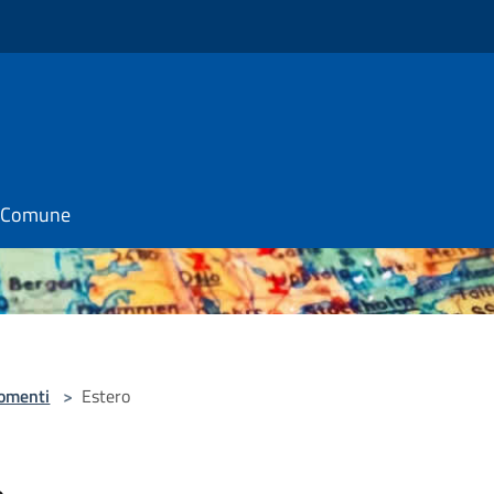
il Comune
omenti
>
Estero