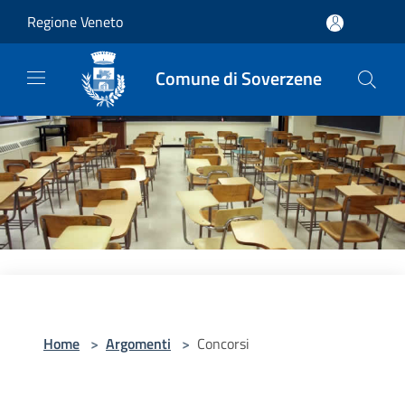
Salta al contenuto principale
Regione Veneto
Comune di Soverzene
Home
>
Argomenti
>
Concorsi