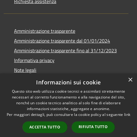
Richiesta assistenza
Amministrazione trasparente
Amministrazione trasparente dal 01/01/2024
Amministrazione trasparente fino al 31/12/2023
Informativa privacy
Note legali
×
Dichiarazione di accessibilità
Informazioni sui cookie
Questo sito web utilizza cookie tecnici e assimilati strettamente
necessari al corretto funzionamento e alla navigazione del sito,
nonché un cookie tecnico analitico al solo fine di elaborare
informazioni statistiche, aggregate e anonime.
RSS
Copyright © 2026 • Comune di
Per maggiori dettagli, può consultare la cookie policy al seguente
link
Accessibilità
Soverzene • Powered by
Privacy
Municipium
Accesso
•
RIFIUTA TUTTO
ACCETTA TUTTO
Cookie
redazione