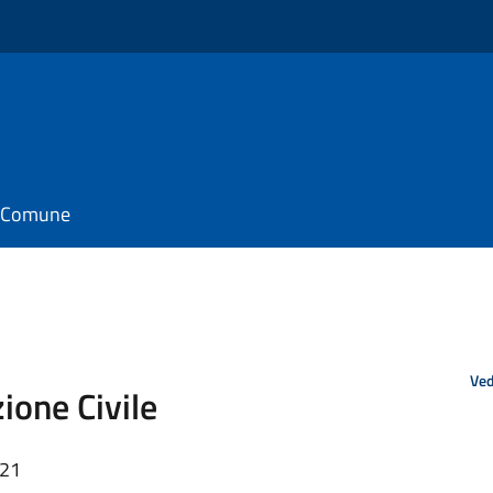
il Comune
Ved
ione Civile
:21