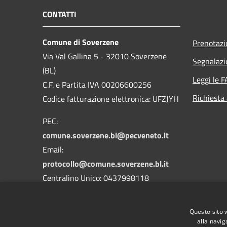
CONTATTI
Comune di Soverzene
Prenotaz
Via Val Gallina 5 - 32010 Soverzene
Segnalazi
(BL)
Leggi le 
C.F. e Partita IVA 00206600256
Richiesta
Codice fatturazione elettronica: UFZJYH
PEC:
comune.soverzene.bl@pecveneto.it
Email:
protocollo@comune.soverzene.bl.it
Centralino Unico: 0437998118
Codice Univoco Ufficio: UFZJYH
Questo sito 
Codice IPA: c_i876
alla navig