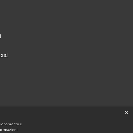
l
o al
×
nzionamento e
nformazioni