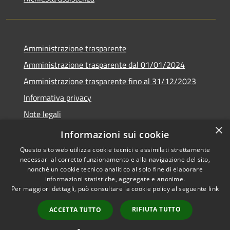
Amministrazione trasparente
Amministrazione trasparente dal 01/01/2024
Amministrazione trasparente fino al 31/12/2023
Informativa privacy
Note legali
×
Dichiarazione di accessibilità
Informazioni sui cookie
Questo sito web utilizza cookie tecnici e assimilati strettamente
necessari al corretto funzionamento e alla navigazione del sito,
nonché un cookie tecnico analitico al solo fine di elaborare
informazioni statistiche, aggregate e anonime.
RSS
Copyright © 2026 • Comune di
Per maggiori dettagli, può consultare la cookie policy al seguente
link
Accessibilità
Soverzene • Powered by
Privacy
Municipium
Accesso
•
RIFIUTA TUTTO
ACCETTA TUTTO
Cookie
redazione