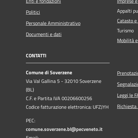
Enti e fondazioni
Imprese 
Appalti pu
Politici
Catasto e
Personale Amministrativo
Turismo
Documenti e dati
Mobilità e
CONTATTI
Comune di Soverzene
Prenotaz
Via Val Gallina 5 - 32010 Soverzene
Segnalazi
(BL)
Leggi le 
C.F. e Partita IVA 00206600256
Richiesta
Codice fatturazione elettronica: UFZJYH
PEC:
comune.soverzene.bl@pecveneto.it
Email: