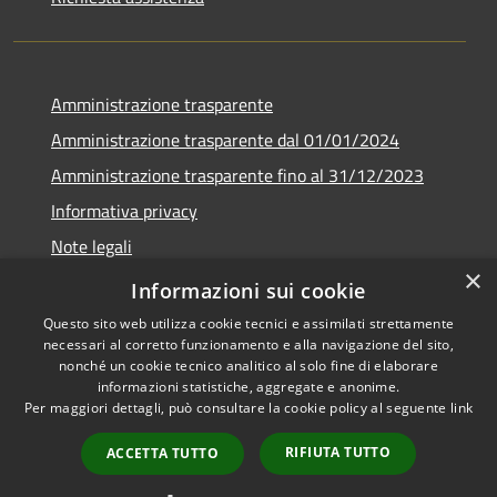
Amministrazione trasparente
Amministrazione trasparente dal 01/01/2024
Amministrazione trasparente fino al 31/12/2023
Informativa privacy
Note legali
×
Dichiarazione di accessibilità
Informazioni sui cookie
Questo sito web utilizza cookie tecnici e assimilati strettamente
necessari al corretto funzionamento e alla navigazione del sito,
nonché un cookie tecnico analitico al solo fine di elaborare
informazioni statistiche, aggregate e anonime.
RSS
Copyright © 2026 • Comune di
Per maggiori dettagli, può consultare la cookie policy al seguente
link
Accessibilità
Soverzene • Powered by
Privacy
Municipium
Accesso
•
RIFIUTA TUTTO
ACCETTA TUTTO
Cookie
redazione