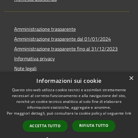
Amministrazione trasparente
Amministrazione trasparente dal 01/01/2024
Amministrazione trasparente fino al 31/12/2023
Informativa privacy
Note legali
×
Dichiarazione di accessibilità
Informazioni sui cookie
Questo sito web utilizza cookie tecnici e assimilati strettamente
necessari al corretto funzionamento e alla navigazione del sito,
nonché un cookie tecnico analitico al solo fine di elaborare
informazioni statistiche, aggregate e anonime.
RSS
Copyright © 2026 • Comune di
Per maggiori dettagli, può consultare la cookie policy al seguente
link
Accessibilità
Soverzene • Powered by
Privacy
Municipium
Accesso
•
RIFIUTA TUTTO
ACCETTA TUTTO
Cookie
redazione