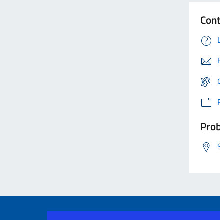
Cont
Prob