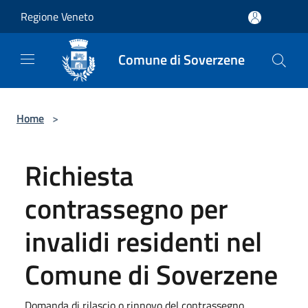
Salta al contenuto principale
Regione Veneto
Comune di Soverzene
Home
>
Richiesta
contrassegno per
invalidi residenti nel
Comune di Soverzene
Domanda di rilascio o rinnovo del contrassegno