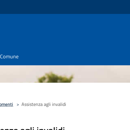
il Comune
omenti
>
Assistenza agli invalidi