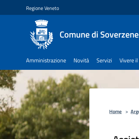
Salta al contenuto principale
Regione Veneto
Comune di Soverzene
Amministrazione
Novità
Servizi
Vivere 
Home
>
Arg